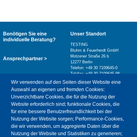
Benötigen Sie eine
Unser Standort
individuelle Beratung?
TESTING
Bluhm & Feuerherdt GmbH
Motzener Straße 26 b
Ansprechpartner >
12277 Berlin
Telefon: +49 30 7109645-0
Telefax: +49 30 7109645-98
Kontaktformular >
Wir verwenden auf den Seiten dieser Website eine
info@testing.de
Auswahl an eigenen und fremden Cookies:
Unverzichtbare Cookies, die für die Nutzung der
Website erforderlich sind; funktionale Cookies, die
für eine bessere Benutzerfreundlichkeit bei der
Nutzung der Website sorgen; Performance-Cookies,
die wir verwenden, um aggregierte Daten über die
Dieser Inhalt ist blockiert, da die Google Maps
Nutzung der Website und Statistiken zu generieren;