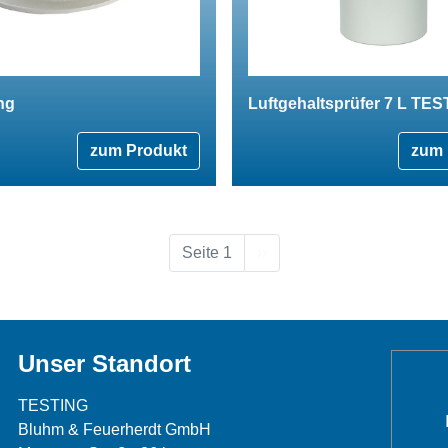
ng
Luftgehaltsprüfer 7 L TE
zum Produkt
zum 
Nächste Seite
Seite 1
››
Unser Standort
TESTING
Bluhm & Feuerherdt GmbH