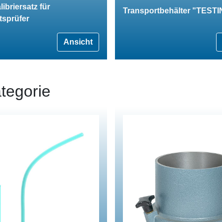
ibriersatz für
Transportbehälter "TEST
tsprüfer
Ansicht
tegorie