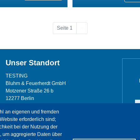
Nächste Seite
Seite 1
››
Unser Standort
TESTING
Bluhm & Feuerherdt GmbH
Motzener Straße 26 b
12277 Berlin
Telefon: +49 30 7109645-0
hl an eigenen und fremden
Telefax: +49 30 7109645-98
Website erforderlich sind;
info@testing.de
chkeit bei der Nutzung der
, um aggregierte Daten über