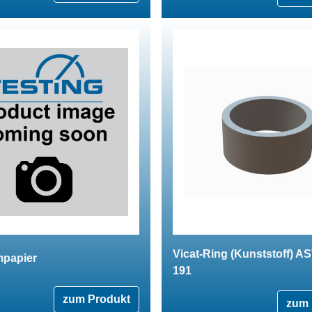
Vicat-Ring (Kunststoff) A
papier
191
zum Produkt
zum 