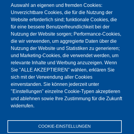
info@testing.de
Auswahl an eigenen und fremden Cookies:
Unverzichtbare Cookies, die für die Nutzung der
Website erforderlich sind; funktionale Cookies, die
für eine bessere Benutzerfreundlichkeit bei der
Nutzung der Website sorgen; Performance-Cookies,
die wir verwenden, um aggregierte Daten über die
Dieser Inhalt ist blockiert, da die Google Maps
Nutzung der Website und Statistiken zu generieren;
Cookies nicht akzeptiert wurden.
und Marketing-Cookies, die verwendet werden, um
relevante Inhalte und Werbung anzuzeigen. Wenn
NUR DIE GOOGLE MAPS COOKIES
Sie "ALLE AKZEPTIEREN" wählen, erklären Sie
AKZEPTIEREN.
sich mit der Verwendung aller Cookies
einverstanden. Sie können jederzeit unter
Alle Cookies akzeptieren
"Einstellungen" einzelne Cookie-Typen akzeptieren
und ablehnen sowie Ihre Zustimmung für die Zukunft
widerrufen.
Produkte
Aktuelles
Über uns
Vertrieb
Service
COOKIE-EINSTELLUNGEN
Referenzen
Jobs
Kontakt
Datenschutz