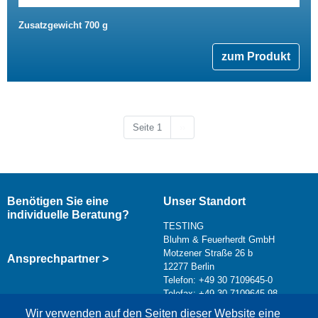
Zusatzgewicht 700 g
zum Produkt
Nächste Seite
Seite 1
››
Benötigen Sie eine
Unser Standort
individuelle Beratung?
TESTING
Bluhm & Feuerherdt GmbH
Motzener Straße 26 b
Ansprechpartner >
12277 Berlin
Telefon: +49 30 7109645-0
Telefax: +49 30 7109645-98
Kontaktformular >
Wir verwenden auf den Seiten dieser Website eine