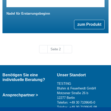
Nadel für Erstarrungsbeginn
zum Produkt
Vorherige Seite
Nächste Seite
‹‹
Seite 2
››
Benötigen Sie eine
Unser Standort
individuelle Beratung?
TESTING
Bluhm & Feuerherdt GmbH
Motzener Straße 26 b
Ansprechpartner >
12277 Berlin
Telefon: +49 30 7109645-0
Telefax: +49 30 7109645-98
Kontaktformular >