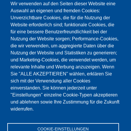
Wir verwenden auf den Seiten dieser Website eine
info@testing.de
Auswahl an eigenen und fremden Cookies:
Unverzichtbare Cookies, die für die Nutzung der
Website erforderlich sind; funktionale Cookies, die
für eine bessere Benutzerfreundlichkeit bei der
Nutzung der Website sorgen; Performance-Cookies,
die wir verwenden, um aggregierte Daten über die
Dieser Inhalt ist blockiert, da die Google Maps
Nutzung der Website und Statistiken zu generieren;
Cookies nicht akzeptiert wurden.
und Marketing-Cookies, die verwendet werden, um
relevante Inhalte und Werbung anzuzeigen. Wenn
NUR DIE GOOGLE MAPS COOKIES
Sie "ALLE AKZEPTIEREN" wählen, erklären Sie
AKZEPTIEREN.
sich mit der Verwendung aller Cookies
einverstanden. Sie können jederzeit unter
Alle Cookies akzeptieren
"Einstellungen" einzelne Cookie-Typen akzeptieren
und ablehnen sowie Ihre Zustimmung für die Zukunft
widerrufen.
Produkte
Aktuelles
Über uns
Vertrieb
Service
COOKIE-EINSTELLUNGEN