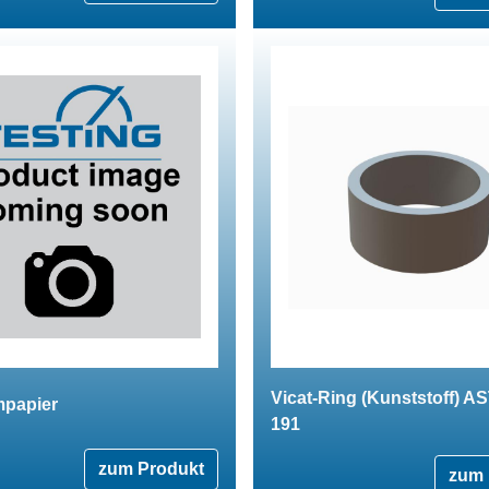
Vicat-Ring (Kunststoff) A
papier
191
zum Produkt
zum 