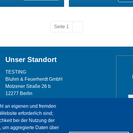
Nächste Seite
Seite 1
››
Unser Standort
TESTING
Bluhm & Feuerherdt GmbH
Motzener Straße 26 b
12277 Berlin
Telefon: +49 30 7109645-0
hl an eigenen und fremden
Telefax: +49 30 7109645-98
Website erforderlich sind;
info@testing.de
chkeit bei der Nutzung der
, um aggregierte Daten über