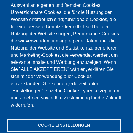
info@testing.de
Auswahl an eigenen und fremden Cookies:
Unverzichtbare Cookies, die für die Nutzung der
Website erforderlich sind; funktionale Cookies, die
für eine bessere Benutzerfreundlichkeit bei der
Nutzung der Website sorgen; Performance-Cookies,
die wir verwenden, um aggregierte Daten über die
Dieser Inhalt ist blockiert, da die Google Maps
Nutzung der Website und Statistiken zu generieren;
Cookies nicht akzeptiert wurden.
und Marketing-Cookies, die verwendet werden, um
relevante Inhalte und Werbung anzuzeigen. Wenn
NUR DIE GOOGLE MAPS COOKIES
Sie "ALLE AKZEPTIEREN" wählen, erklären Sie
AKZEPTIEREN.
sich mit der Verwendung aller Cookies
einverstanden. Sie können jederzeit unter
Alle Cookies akzeptieren
"Einstellungen" einzelne Cookie-Typen akzeptieren
und ablehnen sowie Ihre Zustimmung für die Zukunft
widerrufen.
Produkte
Aktuelles
Über uns
Vertrieb
Service
COOKIE-EINSTELLUNGEN
Referenzen
Jobs
Kontakt
Datenschutz