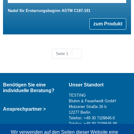
Nadel für Erstarrungsbeginn ASTM C187-191
zum Produkt
Nächste Seite
Seite 1
››
Benötigen Sie eine
Unser Standort
individuelle Beratung?
TESTING
Bluhm & Feuerherdt GmbH
Motzener Straße 26 b
Ansprechpartner >
12277 Berlin
Telefon: +49 30 7109645-0
Telefax: +49 30 7109645-98
Kontaktformular >
Wir verwenden auf den Seiten dieser Website eine