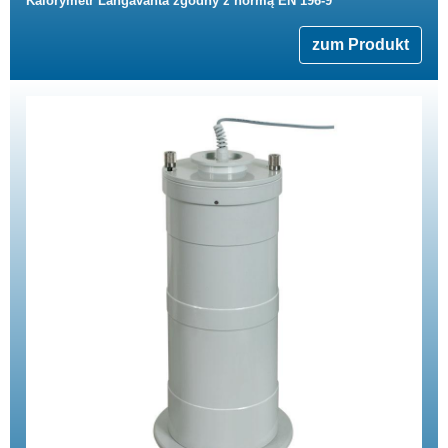
Kalorymetr Langavanta zgodny z normą EN 196-9
zum Produkt