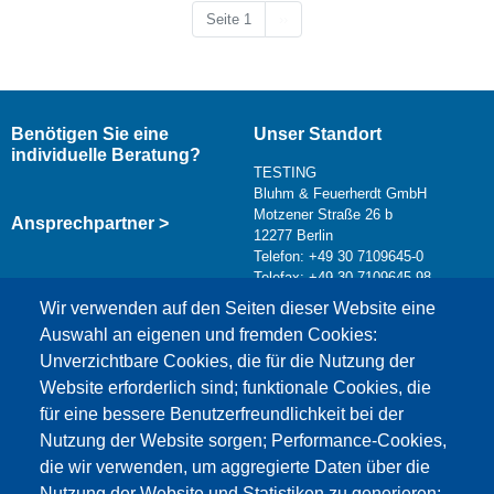
Nächste Seite
Seite 1
››
Benötigen Sie eine
Unser Standort
individuelle Beratung?
TESTING
Bluhm & Feuerherdt GmbH
Motzener Straße 26 b
Ansprechpartner >
12277 Berlin
Telefon: +49 30 7109645-0
Telefax: +49 30 7109645-98
Kontaktformular >
Wir verwenden auf den Seiten dieser Website eine
info@testing.de
Auswahl an eigenen und fremden Cookies:
Unverzichtbare Cookies, die für die Nutzung der
Website erforderlich sind; funktionale Cookies, die
für eine bessere Benutzerfreundlichkeit bei der
Nutzung der Website sorgen; Performance-Cookies,
die wir verwenden, um aggregierte Daten über die
Dieser Inhalt ist blockiert, da die Google Maps
Nutzung der Website und Statistiken zu generieren;