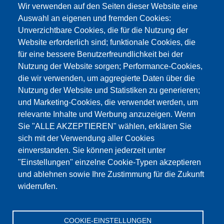
Wir verwenden auf den Seiten dieser Website eine
info@testing.de
Auswahl an eigenen und fremden Cookies:
Unverzichtbare Cookies, die für die Nutzung der
Website erforderlich sind; funktionale Cookies, die
für eine bessere Benutzerfreundlichkeit bei der
Nutzung der Website sorgen; Performance-Cookies,
die wir verwenden, um aggregierte Daten über die
Dieser Inhalt ist blockiert, da die Google Maps
Nutzung der Website und Statistiken zu generieren;
Cookies nicht akzeptiert wurden.
und Marketing-Cookies, die verwendet werden, um
relevante Inhalte und Werbung anzuzeigen. Wenn
NUR DIE GOOGLE MAPS COOKIES
Sie "ALLE AKZEPTIEREN" wählen, erklären Sie
AKZEPTIEREN.
sich mit der Verwendung aller Cookies
einverstanden. Sie können jederzeit unter
Alle Cookies akzeptieren
"Einstellungen" einzelne Cookie-Typen akzeptieren
und ablehnen sowie Ihre Zustimmung für die Zukunft
widerrufen.
Produkte
Aktuelles
Über uns
Vertrieb
Service
COOKIE-EINSTELLUNGEN