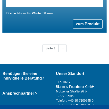
Dreifachform für Würfel 50 mm
zum Produkt
Nächste Seite
Seite 1
››
Benötigen Sie eine
Unser Standort
individuelle Beratung?
TESTING
Bluhm & Feuerherdt GmbH
Motzener Straße 26 b
Ansprechpartner >
12277 Berlin
Telefon: +49 30 7109645-0
Telefax: +49 30 7109645-98
Kontaktformular >