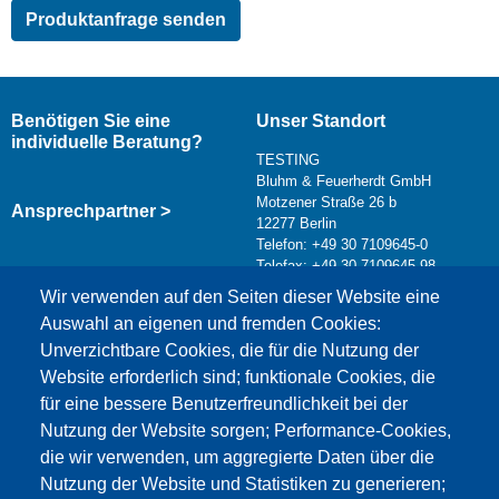
Benötigen Sie eine
Unser Standort
individuelle Beratung?
TESTING
Bluhm & Feuerherdt GmbH
Motzener Straße 26 b
Ansprechpartner >
12277 Berlin
Telefon: +49 30 7109645-0
Telefax: +49 30 7109645-98
Kontaktformular >
Wir verwenden auf den Seiten dieser Website eine
info@testing.de
Auswahl an eigenen und fremden Cookies:
Unverzichtbare Cookies, die für die Nutzung der
Website erforderlich sind; funktionale Cookies, die
für eine bessere Benutzerfreundlichkeit bei der
Nutzung der Website sorgen; Performance-Cookies,
die wir verwenden, um aggregierte Daten über die
Dieser Inhalt ist blockiert, da die Google Maps
Nutzung der Website und Statistiken zu generieren;
Cookies nicht akzeptiert wurden.