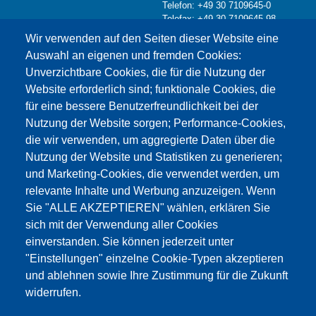
Telefon: +49 30 7109645-0
Telefax: +49 30 7109645-98
Kontaktformular >
Wir verwenden auf den Seiten dieser Website eine
info@testing.de
Auswahl an eigenen und fremden Cookies:
Unverzichtbare Cookies, die für die Nutzung der
Website erforderlich sind; funktionale Cookies, die
für eine bessere Benutzerfreundlichkeit bei der
Nutzung der Website sorgen; Performance-Cookies,
die wir verwenden, um aggregierte Daten über die
Dieser Inhalt ist blockiert, da die Google Maps
Nutzung der Website und Statistiken zu generieren;
Cookies nicht akzeptiert wurden.
und Marketing-Cookies, die verwendet werden, um
relevante Inhalte und Werbung anzuzeigen. Wenn
NUR DIE GOOGLE MAPS COOKIES
Sie "ALLE AKZEPTIEREN" wählen, erklären Sie
AKZEPTIEREN.
sich mit der Verwendung aller Cookies
einverstanden. Sie können jederzeit unter
Alle Cookies akzeptieren
"Einstellungen" einzelne Cookie-Typen akzeptieren
und ablehnen sowie Ihre Zustimmung für die Zukunft
widerrufen.