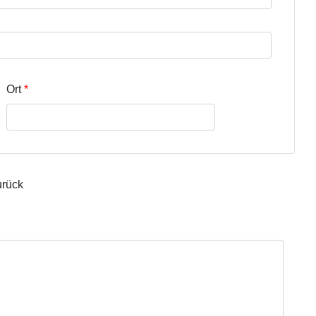
r Zeile 3
Ort
urück