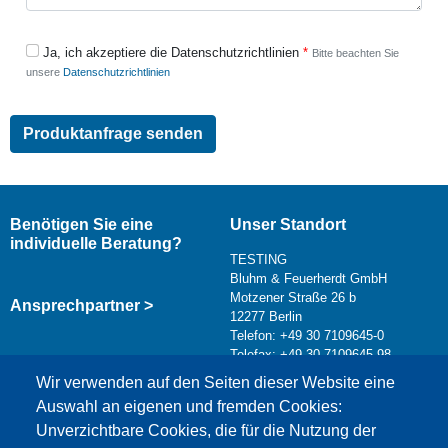
Ja, ich akzeptiere die Datenschutzrichtlinien
Bitte beachten Sie
unsere
Datenschutzrichtlinien
Benötigen Sie eine
Unser Standort
individuelle Beratung?
TESTING
Bluhm & Feuerherdt GmbH
Motzener Straße 26 b
Ansprechpartner >
12277 Berlin
Telefon: +49 30 7109645-0
Telefax: +49 30 7109645-98
Kontaktformular >
Wir verwenden auf den Seiten dieser Website eine
info@testing.de
Auswahl an eigenen und fremden Cookies:
Unverzichtbare Cookies, die für die Nutzung der