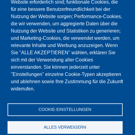
Website erforderlich sind; funktionale Cookies, die
für eine bessere Benutzerfreundlichkeit bei der
Nutzung der Website sorgen; Performance-Cookies,
die wir verwenden, um aggregierte Daten über die
Dieser Inhalt ist blockiert, da die Google Maps
Nutzung der Website und Statistiken zu generieren;
Cookies nicht akzeptiert wurden.
und Marketing-Cookies, die verwendet werden, um
relevante Inhalte und Werbung anzuzeigen. Wenn
NUR DIE GOOGLE MAPS COOKIES
Sie "ALLE AKZEPTIEREN" wählen, erklären Sie
AKZEPTIEREN.
sich mit der Verwendung aller Cookies
einverstanden. Sie können jederzeit unter
Alle Cookies akzeptieren
"Einstellungen" einzelne Cookie-Typen akzeptieren
und ablehnen sowie Ihre Zustimmung für die Zukunft
widerrufen.
Produkte
Aktuelles
Über uns
Vertrieb
Service
COOKIE-EINSTELLUNGEN
Referenzen
Jobs
Kontakt
Datenschutz
Impressum
AGB
Katalog
ALLES VERWEIGERN