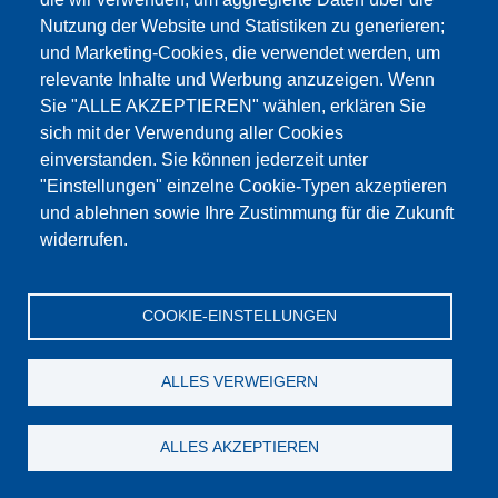
Dieser Inhalt ist blockiert, da die Google Maps
Nutzung der Website und Statistiken zu generieren;
Cookies nicht akzeptiert wurden.
und Marketing-Cookies, die verwendet werden, um
relevante Inhalte und Werbung anzuzeigen. Wenn
NUR DIE GOOGLE MAPS COOKIES
Sie "ALLE AKZEPTIEREN" wählen, erklären Sie
AKZEPTIEREN.
sich mit der Verwendung aller Cookies
einverstanden. Sie können jederzeit unter
Alle Cookies akzeptieren
"Einstellungen" einzelne Cookie-Typen akzeptieren
und ablehnen sowie Ihre Zustimmung für die Zukunft
widerrufen.
Produkte
Aktuelles
Über uns
Vertrieb
Service
COOKIE-EINSTELLUNGEN
Referenzen
Jobs
Kontakt
Datenschutz
Impressum
AGB
Katalog
ALLES VERWEIGERN
© Testing Bluhm & Feuerherdt GmbH
08.08.2026
ALLES AKZEPTIEREN
YouTube
-
Twitter
-
LinkedIn