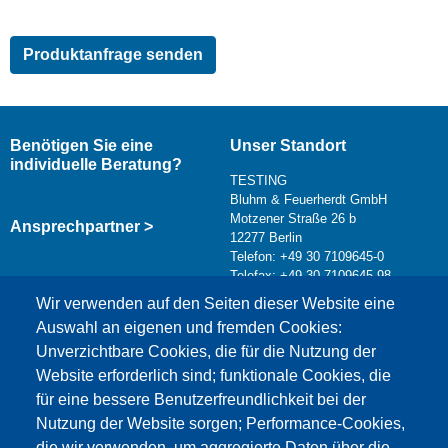
Benötigen Sie eine
Unser Standort
individuelle Beratung?
TESTING
Bluhm & Feuerherdt GmbH
Motzener Straße 26 b
Ansprechpartner >
12277 Berlin
Telefon: +49 30 7109645-0
Telefax: +49 30 7109645-98
Kontaktformular >
Wir verwenden auf den Seiten dieser Website eine
info@testing.de
Auswahl an eigenen und fremden Cookies:
Unverzichtbare Cookies, die für die Nutzung der
Website erforderlich sind; funktionale Cookies, die
für eine bessere Benutzerfreundlichkeit bei der
Nutzung der Website sorgen; Performance-Cookies,
die wir verwenden, um aggregierte Daten über die