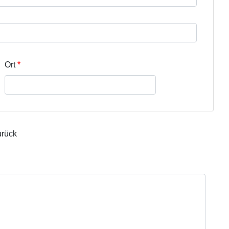
r Zeile 3
Ort
urück