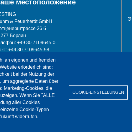
аше местоположение
ESTING
Э
luhm & Feuerherdt GmbH
отценерштрассе 26 б
2277 Берлин
елефон: +49 30 7109645-0
акс: +49 30 7109645-98
hl an eigenen und fremden
nfo@testing.de
Website erforderlich sind;
chkeit bei der Nutzung der
, um aggregierte Daten über
nd Marketing-Cookies, die
COOKIE-EINSTELLUNGEN
Сервис
Референции
Jobs
Контакт
Защит
zuzeigen. Wenn Sie "ALLE
dung aller Cookies
" einzelne Cookie-Typen
ukunft widerrufen.