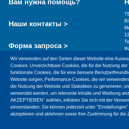
Вам нужна помощь?
Н
T
B
Наши контакты >
М
1
Т
Форма запроса >
Ф
Wir verwenden auf den Seiten dieser Website eine Auswa
i
Cookies: Unverzichtbare Cookies, die für die Nutzung der 
funktionale Cookies, die für eine bessere Benutzerfreundli
Website sorgen; Performance-Cookies, die wir verwenden
die Nutzung der Website und Statistiken zu generieren; u
Продукция
Новости
О нас
Реализация
verwendet werden, um relevante Inhalte und Werbung an
AKZEPTIEREN" wählen, erklären Sie sich mit der Verwen
Katalog
einverstanden. Sie können jederzeit unter "Einstellungen
akzeptieren und ablehnen sowie Ihre Zustimmung für die Z
© Testing Bluhm & Feuerherdt GmbH
05.08.2026