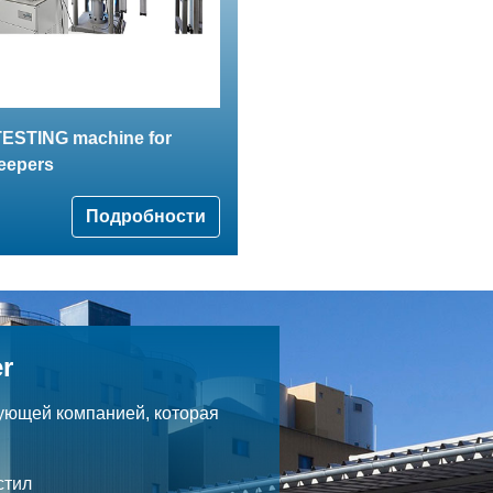
 TESTING machine for
leepers
Подробности
r
ующей компанией, которая
.
стил