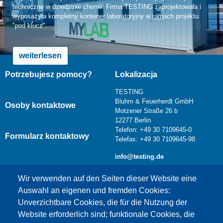
techniczne w dziedzinie chemii. Firma TESTING zaprojektowała i
wyposażyła kompletny kontener laboratoryjny w ramach projektu
"pod klucz".
weiterlesen
Potrzebujesz pomocy?
Lokalizacja
TESTING
Bluhm & Feuerherdt GmbH
Osoby kontaktowe
Motzener Straße 26 b
12277 Berlin
Telefon: +49 30 7109645-0
Formularz kontaktowy
Telefax: +49 30 7109645-98
info@testing.de
Wir verwenden auf den Seiten dieser Website eine
Auswahl an eigenen und fremden Cookies:
Unverzichtbare Cookies, die für die Nutzung der
Website erforderlich sind; funktionale Cookies, die