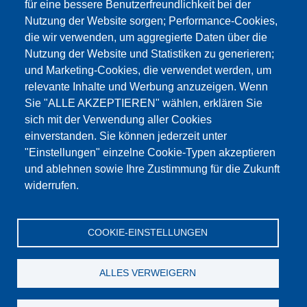
für eine bessere Benutzerfreundlichkeit bei der
Nutzung der Website sorgen; Performance-Cookies,
die wir verwenden, um aggregierte Daten über die
Dieser Inhalt ist blockiert, da die Google Maps
Nutzung der Website und Statistiken zu generieren;
Cookies nicht akzeptiert wurden.
und Marketing-Cookies, die verwendet werden, um
relevante Inhalte und Werbung anzuzeigen. Wenn
NUR DIE GOOGLE MAPS COOKIES
Sie "ALLE AKZEPTIEREN" wählen, erklären Sie
AKZEPTIEREN.
sich mit der Verwendung aller Cookies
einverstanden. Sie können jederzeit unter
Alle Cookies akzeptieren
"Einstellungen" einzelne Cookie-Typen akzeptieren
und ablehnen sowie Ihre Zustimmung für die Zukunft
widerrufen.
Products
Aktualności
O nas
Sprzedaż
Serwis
COOKIE-EINSTELLUNGEN
References
Jobs
Kontakt
Ochrona danych
Dane firmy
OWS
Katalog
ALLES VERWEIGERN
© Testing Bluhm & Feuerherdt GmbH
08.08.2026