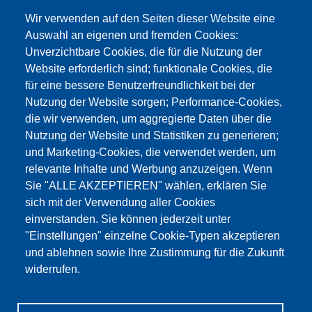
Kontaktformular >
Wir verwenden auf den Seiten dieser Website eine
info@testing.de
Auswahl an eigenen und fremden Cookies:
Unverzichtbare Cookies, die für die Nutzung der
Website erforderlich sind; funktionale Cookies, die
für eine bessere Benutzerfreundlichkeit bei der
Nutzung der Website sorgen; Performance-Cookies,
die wir verwenden, um aggregierte Daten über die
Dieser Inhalt ist blockiert, da die Google Maps
Nutzung der Website und Statistiken zu generieren;
Cookies nicht akzeptiert wurden.
und Marketing-Cookies, die verwendet werden, um
relevante Inhalte und Werbung anzuzeigen. Wenn
NUR DIE GOOGLE MAPS COOKIES
Sie "ALLE AKZEPTIEREN" wählen, erklären Sie
AKZEPTIEREN.
sich mit der Verwendung aller Cookies
einverstanden. Sie können jederzeit unter
Alle Cookies akzeptieren
"Einstellungen" einzelne Cookie-Typen akzeptieren
und ablehnen sowie Ihre Zustimmung für die Zukunft
widerrufen.
Produkte
Aktuelles
Über uns
Vertrieb
Service