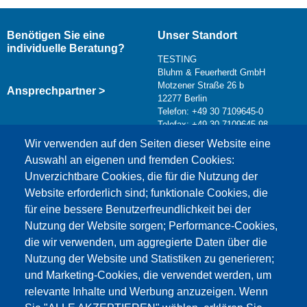
Benötigen Sie eine
Unser Standort
individuelle Beratung?
TESTING
Bluhm & Feuerherdt GmbH
Motzener Straße 26 b
Ansprechpartner >
12277 Berlin
Telefon: +49 30 7109645-0
Telefax: +49 30 7109645-98
Kontaktformular >
Wir verwenden auf den Seiten dieser Website eine
info@testing.de
Auswahl an eigenen und fremden Cookies:
Unverzichtbare Cookies, die für die Nutzung der
Website erforderlich sind; funktionale Cookies, die
für eine bessere Benutzerfreundlichkeit bei der
Nutzung der Website sorgen; Performance-Cookies,
die wir verwenden, um aggregierte Daten über die
Dieser Inhalt ist blockiert, da die Google Maps
Nutzung der Website und Statistiken zu generieren;
Cookies nicht akzeptiert wurden.
und Marketing-Cookies, die verwendet werden, um
relevante Inhalte und Werbung anzuzeigen. Wenn
NUR DIE GOOGLE MAPS COOKIES