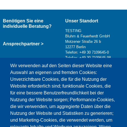
Benötigen Sie eine
Unser Standort
individuelle Beratung?
TESTING
Bluhm & Feuerherdt GmbH
Motzener Straße 26 b
Ansprechpartner >
12277 Berlin
Telefon: +49 30 7109645-0
Telefax: +49 30 7109645-98
Kontaktformular >
Wir verwenden auf den Seiten dieser Website eine
info@testing.de
Auswahl an eigenen und fremden Cookies:
Unverzichtbare Cookies, die für die Nutzung der
Website erforderlich sind; funktionale Cookies, die
für eine bessere Benutzerfreundlichkeit bei der
Nutzung der Website sorgen; Performance-Cookies,
die wir verwenden, um aggregierte Daten über die
Dieser Inhalt ist blockiert, da die Google Maps
Nutzung der Website und Statistiken zu generieren;
Cookies nicht akzeptiert wurden.
und Marketing-Cookies, die verwendet werden, um
relevante Inhalte und Werbung anzuzeigen. Wenn