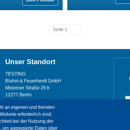
Nächste Seite
Seite 1
››
Unser Standort
TESTING
Bluhm & Feuerherdt GmbH
Motzener Straße 26 b
12277 Berlin
Telefon: +49 30 7109645-0
hl an eigenen und fremden
Telefax: +49 30 7109645-98
Website erforderlich sind;
info@testing.de
chkeit bei der Nutzung der
, um aggregierte Daten über