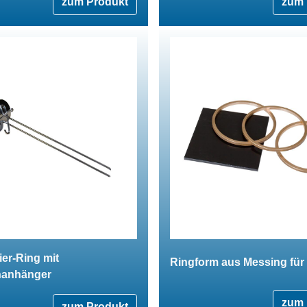
zum Produkt
zum 
ier-Ring mit
Ringform aus Messing für 
anhänger
zum 
zum Produkt