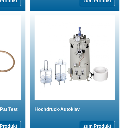
Produkt
zum Produkt
Pat Test
Hochdruck-Autoklav
Produkt
zum Produkt