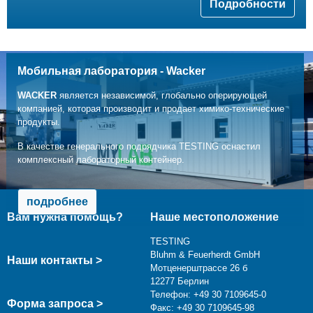
Подробности
Мобильная лаборатория - Wacker
WACKER
является независимой, глобально оперирующей
компанией, которая производит и продает химико-технические
продукты.
В качестве генерального подрядчика TESTING оснастил
комплексный лабораторный контейнер.
подробнее
Вам нужна помощь?
Наше местоположение
TESTING
Bluhm & Feuerherdt GmbH
Наши контакты >
Мотценерштрассе 26 б
12277 Берлин
Телефон: +49 30 7109645-0
Форма запроса >
Факс: +49 30 7109645-98