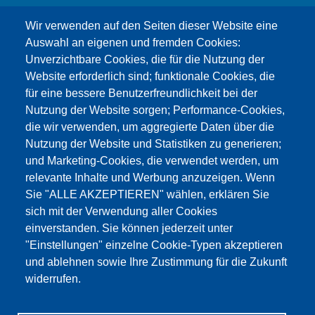
info@testing.de
Wir verwenden auf den Seiten dieser Website eine
Auswahl an eigenen und fremden Cookies:
Unverzichtbare Cookies, die für die Nutzung der
Website erforderlich sind; funktionale Cookies, die
für eine bessere Benutzerfreundlichkeit bei der
Nutzung der Website sorgen; Performance-Cookies,
die wir verwenden, um aggregierte Daten über die
Этот материал заблокирован, потому что
Nutzung der Website und Statistiken zu generieren;
файлы cookie Google Maps не были приняты.
und Marketing-Cookies, die verwendet werden, um
relevante Inhalte und Werbung anzuzeigen. Wenn
НЕОБХОДИМО ПРИНЯТЬ ТОЛЬКО
Sie "ALLE AKZEPTIEREN" wählen, erklären Sie
ФАЙЛЫ COOKIE GOOGLE MAPS.
sich mit der Verwendung aller Cookies
einverstanden. Sie können jederzeit unter
Alle Cookies akzeptieren
"Einstellungen" einzelne Cookie-Typen akzeptieren
und ablehnen sowie Ihre Zustimmung für die Zukunft
widerrufen.
Продукция
Новости
О нас
Реализация
Сервис