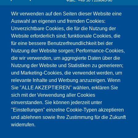
Факс: +49 30 7109645-98
info@testing.de
Wir verwenden auf den Seiten dieser Website eine
Auswahl an eigenen und fremden Cookies:
Unverzichtbare Cookies, die für die Nutzung der
Website erforderlich sind; funktionale Cookies, die
für eine bessere Benutzerfreundlichkeit bei der
Nutzung der Website sorgen; Performance-Cookies,
die wir verwenden, um aggregierte Daten über die
Этот материал заблокирован, потому что
Nutzung der Website und Statistiken zu generieren;
файлы cookie Google Maps не были приняты.
und Marketing-Cookies, die verwendet werden, um
relevante Inhalte und Werbung anzuzeigen. Wenn
НЕОБХОДИМО ПРИНЯТЬ ТОЛЬКО
Sie "ALLE AKZEPTIEREN" wählen, erklären Sie
ФАЙЛЫ COOKIE GOOGLE MAPS.
sich mit der Verwendung aller Cookies
einverstanden. Sie können jederzeit unter
Alle Cookies akzeptieren
"Einstellungen" einzelne Cookie-Typen akzeptieren
und ablehnen sowie Ihre Zustimmung für die Zukunft
widerrufen.