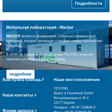
Подробности
Мобильная лаборатория - Wacker
WACKER
является независимой, глобально оперирующей
компанией, которая производит и продает химико-технические
продукты.
В качестве генерального подрядчика TESTING оснастил
комплексный лабораторный контейнер.
подробнее
Вам нужна помощь?
Наше местоположение
TESTING
Bluhm & Feuerherdt GmbH
Наши контакты >
Мотценерштрассе 26 б
12277 Берлин
Телефон: +49 30 7109645-0
Форма запроса >