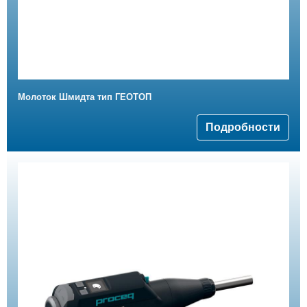
Mолоток Шмидта тип ГЕОТОП
Подробности