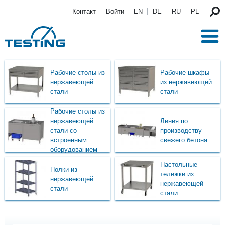
Перейти к основному содержанию
Контакт
Войти
EN
DE
RU
PL
Рабочие столы из
Рабочие шкафы
нержавеющей
из нержавеющей
стали
стали
Рабочие столы из
нержавеющей
Линия по
стали со
производству
встроенным
свежего бетона
оборудованием
Настольные
Полки из
тележки из
нержавеющей
нержавеющей
стали
стали