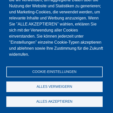
Nutzung der Website und Statistiken zu generieren;
und Marketing-Cookies, die verwendet werden, um
Рабочий шкаф из нерж. стали шириной 1500 мм с 6
relevante Inhalte und Werbung anzuzeigen. Wenn
ящиками
Sie "ALLE AKZEPTIEREN" wählen, erklären Sie
sich mit der Verwendung aller Cookies
Подробности
einverstanden. Sie können jederzeit unter
"Einstellungen" einzelne Cookie-Typen akzeptieren
und ablehnen sowie Ihre Zustimmung für die Zukunft
widerrufen.
COOKIE-EINSTELLUNGEN
ALLES VERWEIGERN
ALLES AKZEPTIEREN