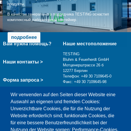
продукты.
В качестве генерального подрядчика TESTING оснастил
комплексный лабораторный контейнер.
подробнее
Вам нужна помощь?
Наше местоположение
TESTING
Bluhm & Feuerherdt GmbH
Наши контакты >
Мотценерштрассе 26 б
12277 Берлин
Телефон: +49 30 7109645-0
Форма запроса >
Факс: +49 30 7109645-98
info@testing.de
Wir verwenden auf den Seiten dieser Website eine
Auswahl an eigenen und fremden Cookies:
Unverzichtbare Cookies, die für die Nutzung der
Website erforderlich sind; funktionale Cookies, die
für eine bessere Benutzerfreundlichkeit bei der
Nutzung der Website sorgen; Performance-Cookies,