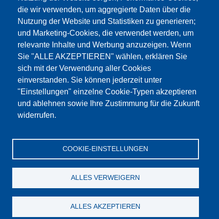
die wir verwenden, um aggregierte Daten über die
Этот материал заблокирован, потому что
Nutzung der Website und Statistiken zu generieren;
файлы cookie Google Maps не были приняты.
und Marketing-Cookies, die verwendet werden, um
relevante Inhalte und Werbung anzuzeigen. Wenn
НЕОБХОДИМО ПРИНЯТЬ ТОЛЬКО
Sie "ALLE AKZEPTIEREN" wählen, erklären Sie
ФАЙЛЫ COOKIE GOOGLE MAPS.
sich mit der Verwendung aller Cookies
einverstanden. Sie können jederzeit unter
Alle Cookies akzeptieren
"Einstellungen" einzelne Cookie-Typen akzeptieren
und ablehnen sowie Ihre Zustimmung für die Zukunft
widerrufen.
Продукция
Новости
О нас
Реализация
Сервис
COOKIE-EINSTELLUNGEN
Референции
Jobs
Контакт
Защита данных
Выходные данные
GTC
Katalog
ALLES VERWEIGERN
© Testing Bluhm & Feuerherdt GmbH
07.08.2026
ALLES AKZEPTIEREN
YouTube
-
Twitter
-
LinkedIn