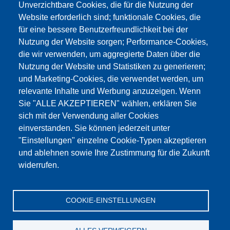
Unverzichtbare Cookies, die für die Nutzung der
Website erforderlich sind; funktionale Cookies, die
für eine bessere Benutzerfreundlichkeit bei der
Nutzung der Website sorgen; Performance-Cookies,
die wir verwenden, um aggregierte Daten über die
Этот материал заблокирован, потому что
Nutzung der Website und Statistiken zu generieren;
файлы cookie Google Maps не были приняты.
und Marketing-Cookies, die verwendet werden, um
relevante Inhalte und Werbung anzuzeigen. Wenn
НЕОБХОДИМО ПРИНЯТЬ ТОЛЬКО
Sie "ALLE AKZEPTIEREN" wählen, erklären Sie
ФАЙЛЫ COOKIE GOOGLE MAPS.
sich mit der Verwendung aller Cookies
einverstanden. Sie können jederzeit unter
Alle Cookies akzeptieren
"Einstellungen" einzelne Cookie-Typen akzeptieren
und ablehnen sowie Ihre Zustimmung für die Zukunft
widerrufen.
Продукция
Новости
О нас
Реализация
Сервис
COOKIE-EINSTELLUNGEN
Референции
Jobs
Контакт
Защита данных
Выходные данные
GTC
Katalog