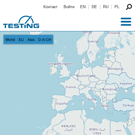
Перейти к основному содержанию
Контакт
Войти
EN
DE
RU
PL
World
EU
Asia
D-A-CH