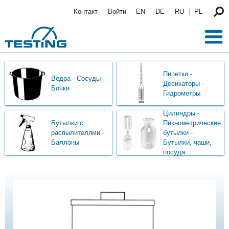
Перейти к основному содержанию
Контакт
Войти
EN
DE
RU
PL
Пипетки -
Ведра - Сосуды -
Десикаторы -
Бочки
Гидрометры
Цилиндры -
Бутылки с
Пикнометрические
распылителями -
бутылки -
Баллоны
Бутылки, чаши,
посуда