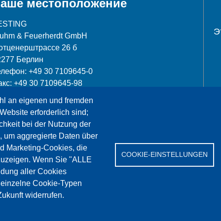
аше местоположение
ESTING
Э
luhm & Feuerherdt GmbH
отценерштрассе 26 б
2277 Берлин
елефон: +49 30 7109645-0
акс: +49 30 7109645-98
hl an eigenen und fremden
nfo@testing.de
Website erforderlich sind;
chkeit bei der Nutzung der
, um aggregierte Daten über
nd Marketing-Cookies, die
COOKIE-EINSTELLUNGEN
Сервис
Референции
Jobs
Контакт
Защит
zuzeigen. Wenn Sie "ALLE
dung aller Cookies
" einzelne Cookie-Typen
ukunft widerrufen.