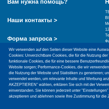
Вам нужна помощь?
Н
T
B
Наши контакты >
М
1
Т
Форма запроса >
Ф
Wir verwenden auf den Seiten dieser Website eine Auswa
i
Cookies: Unverzichtbare Cookies, die für die Nutzung der 
funktionale Cookies, die für eine bessere Benutzerfreundli
Website sorgen; Performance-Cookies, die wir verwenden
die Nutzung der Website und Statistiken zu generieren; u
Продукция
Новости
О нас
Реализация
verwendet werden, um relevante Inhalte und Werbung an
AKZEPTIEREN" wählen, erklären Sie sich mit der Verwen
Katalog
einverstanden. Sie können jederzeit unter "Einstellungen
akzeptieren und ablehnen sowie Ihre Zustimmung für die Z
© Testing Bluhm & Feuerherdt GmbH
06.08.2026