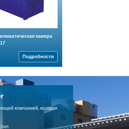
климатическая камера
/17
Подробности
r
ующей компанией, которая
.
стил