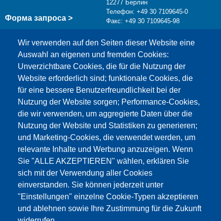
12277 Берлин
Телефон: +49 30 7109645-0
Форма запроса >
Факс: +49 30 7109645-98
info@testing.de
Wir verwenden auf den Seiten dieser Website eine
Auswahl an eigenen und fremden Cookies:
Unverzichtbare Cookies, die für die Nutzung der
Website erforderlich sind; funktionale Cookies, die
für eine bessere Benutzerfreundlichkeit bei der
Nutzung der Website sorgen; Performance-Cookies,
die wir verwenden, um aggregierte Daten über die
Этот материал заблокирован, потому что
Nutzung der Website und Statistiken zu generieren;
файлы cookie Google Maps не были приняты.
und Marketing-Cookies, die verwendet werden, um
relevante Inhalte und Werbung anzuzeigen. Wenn
НЕОБХОДИМО ПРИНЯТЬ ТОЛЬКО
Sie "ALLE AKZEPTIEREN" wählen, erklären Sie
ФАЙЛЫ COOKIE GOOGLE MAPS.
sich mit der Verwendung aller Cookies
einverstanden. Sie können jederzeit unter
Alle Cookies akzeptieren
"Einstellungen" einzelne Cookie-Typen akzeptieren
und ablehnen sowie Ihre Zustimmung für die Zukunft
widerrufen.