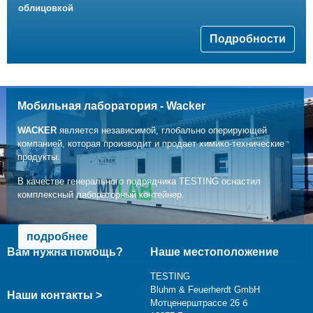
облицовкой
Подробности
Мобильная лаборатория - Wacker
WACKER
является независимой, глобально оперирующей
компанией, которая производит и продает химико-технические
продукты.
В качестве генерального подрядчика TESTING оснастил
комплексный лабораторный контейнер.
подробнее
Вам нужна помощь?
Наше местоположение
TESTING
Bluhm & Feuerherdt GmbH
Наши контакты >
Мотценерштрассе 26 б