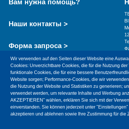
Вам нужна помощь?
Н
T
B
Наши контакты >
М
1
Т
Форма запроса >
Ф
Wir verwenden auf den Seiten dieser Website eine Auswa
i
Cookies: Unverzichtbare Cookies, die für die Nutzung der 
funktionale Cookies, die für eine bessere Benutzerfreundli
Website sorgen; Performance-Cookies, die wir verwenden
die Nutzung der Website und Statistiken zu generieren; u
Продукция
Новости
О нас
Реализация
verwendet werden, um relevante Inhalte und Werbung an
AKZEPTIEREN" wählen, erklären Sie sich mit der Verwen
Katalog
einverstanden. Sie können jederzeit unter "Einstellungen
akzeptieren und ablehnen sowie Ihre Zustimmung für die Z
© Testing Bluhm & Feuerherdt GmbH
08.08.2026