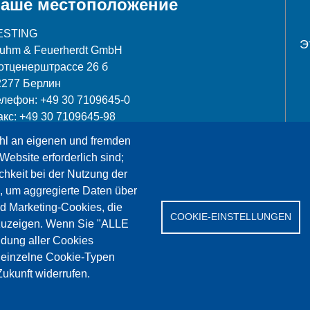
аше местоположение
ESTING
Э
luhm & Feuerherdt GmbH
отценерштрассе 26 б
2277 Берлин
елефон: +49 30 7109645-0
акс: +49 30 7109645-98
hl an eigenen und fremden
nfo@testing.de
Website erforderlich sind;
chkeit bei der Nutzung der
, um aggregierte Daten über
nd Marketing-Cookies, die
COOKIE-EINSTELLUNGEN
Сервис
Референции
Jobs
Контакт
Защит
zuzeigen. Wenn Sie "ALLE
dung aller Cookies
" einzelne Cookie-Typen
ukunft widerrufen.