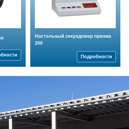
Hастольный секундомер призма
ин
200
обности
Подробности