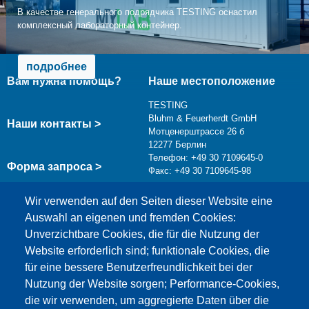
В качестве генерального подрядчика TESTING оснастил
комплексный лабораторный контейнер.
подробнее
Вам нужна помощь?
Наше местоположение
TESTING
Bluhm & Feuerherdt GmbH
Наши контакты >
Мотценерштрассе 26 б
12277 Берлин
Телефон: +49 30 7109645-0
Форма запроса >
Факс: +49 30 7109645-98
info@testing.de
Wir verwenden auf den Seiten dieser Website eine
Auswahl an eigenen und fremden Cookies:
Unverzichtbare Cookies, die für die Nutzung der
Website erforderlich sind; funktionale Cookies, die
für eine bessere Benutzerfreundlichkeit bei der
Nutzung der Website sorgen; Performance-Cookies,
die wir verwenden, um aggregierte Daten über die
Этот материал заблокирован, потому что