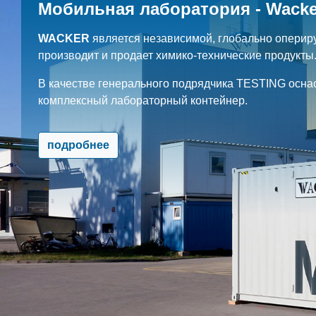
Мобильная лаборатория - Wacke
WACKER
является независимой, глобально оперир
производит и продает химико-технические продукты
В качестве генерального подрядчика TESTING осна
комплексный лабораторный контейнер.
подробнее