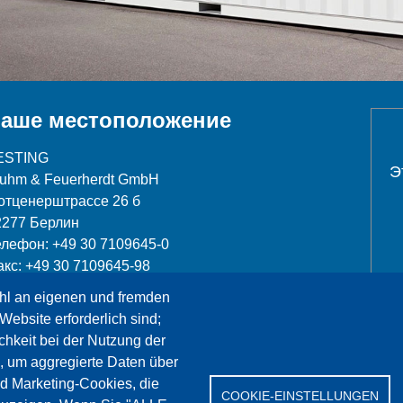
аше местоположение
ESTING
Э
luhm & Feuerherdt GmbH
отценерштрассе 26 б
2277 Берлин
елефон: +49 30 7109645-0
акс: +49 30 7109645-98
hl an eigenen und fremden
nfo@testing.de
Website erforderlich sind;
chkeit bei der Nutzung der
, um aggregierte Daten über
nd Marketing-Cookies, die
COOKIE-EINSTELLUNGEN
Сервис
Референции
Jobs
Контакт
Защит