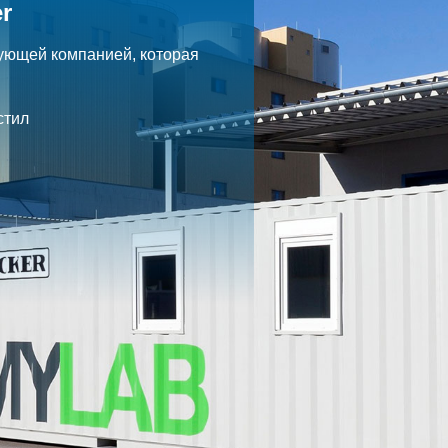
r
ующей компанией, которая
.
стил