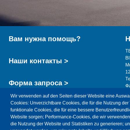
Вам нужна помощь?
Н
T
B
Наши контакты >
М
1
Т
Форма запроса >
Ф
Wir verwenden auf den Seiten dieser Website eine Auswa
i
Cookies: Unverzichtbare Cookies, die für die Nutzung der 
funktionale Cookies, die für eine bessere Benutzerfreundli
Website sorgen; Performance-Cookies, die wir verwenden
die Nutzung der Website und Statistiken zu generieren; u
Продукция
Новости
О нас
Реализация