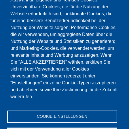
Unverzichtbare Cookies, die für die Nutzung der
Website erforderlich sind; funktionale Cookies, die
für eine bessere Benutzerfreundlichkeit bei der
Nutzung der Website sorgen; Performance-Cookies,
die wir verwenden, um aggregierte Daten über die
Этот материал заблокирован, потому что
Nutzung der Website und Statistiken zu generieren;
файлы cookie Google Maps не были приняты.
und Marketing-Cookies, die verwendet werden, um
relevante Inhalte und Werbung anzuzeigen. Wenn
НЕОБХОДИМО ПРИНЯТЬ ТОЛЬКО
Sie "ALLE AKZEPTIEREN" wählen, erklären Sie
ФАЙЛЫ COOKIE GOOGLE MAPS.
sich mit der Verwendung aller Cookies
einverstanden. Sie können jederzeit unter
Alle Cookies akzeptieren
"Einstellungen" einzelne Cookie-Typen akzeptieren
und ablehnen sowie Ihre Zustimmung für die Zukunft
widerrufen.
Продукция
Новости
О нас
Реализация
Сервис
COOKIE-EINSTELLUNGEN
Референции
Jobs
Контакт
Защита данных