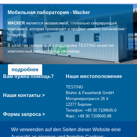
Мобильная лаборатория - Wacker
WACKER
является независимой, глобально оперирующей
компанией, которая производит и продает химико-технические
продукты.
В качестве генерального подрядчика TESTING оснастил
комплексный лабораторный контейнер.
подробнее
Вам нужна помощь?
Наше местоположение
TESTING
Bluhm & Feuerherdt GmbH
Наши контакты >
Мотценерштрассе 26 б
12277 Берлин
Телефон: +49 30 7109645-0
Форма запроса >
Факс: +49 30 7109645-98
info@testing.de
Wir verwenden auf den Seiten dieser Website eine
Auswahl an eigenen und fremden Cookies: