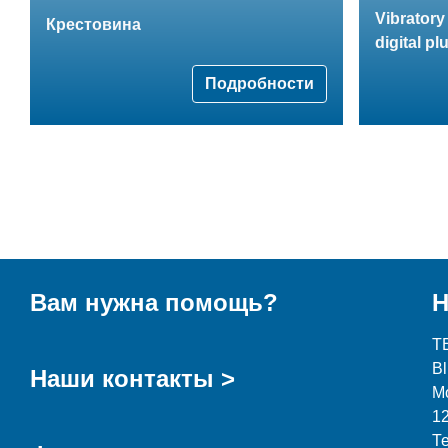
Vibratory
Крестовина
digital pl
Подробности
Вам нужна помощь?
Н
T
B
Наши контакты >
М
1
Т