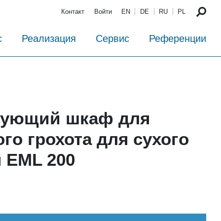
Контакт
Войти
EN
DE
RU
PL
с
Реализация
Сервис
Референции
рующий шкаф для
го грохота для сухого
 EML 200