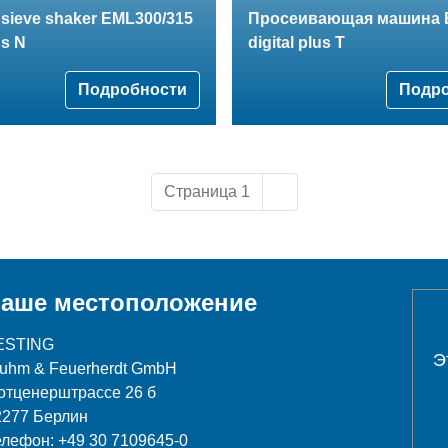
 sieve shaker EML300/315
Просеивающая машина 
us N
digital plus T
Подробности
Подр
Следующая страница
Страница 1
››
аше местоположение
ESTING
Э
luhm & Feuerherdt GmbH
отценерштрассе 26 б
2277 Берлин
елефон: +49 30 7109645-0