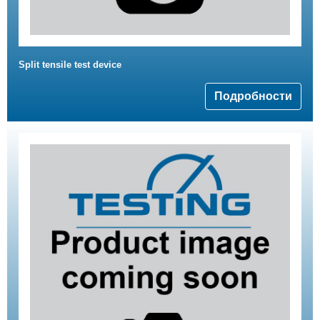
Split tensile test device
Подробности