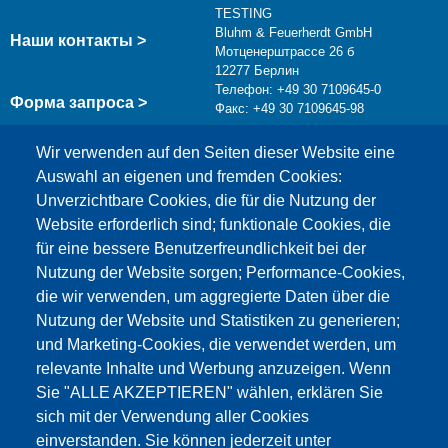
TESTING
Bluhm & Feuerherdt GmbH
Наши контакты >
Мотценерштрассе 26 б
12277 Берлин
Телефон: +49 30 7109645-0
Форма запроса >
Факс: +49 30 7109645-98
info@testing.de
Wir verwenden auf den Seiten dieser Website eine
Auswahl an eigenen und fremden Cookies:
Unverzichtbare Cookies, die für die Nutzung der
Website erforderlich sind; funktionale Cookies, die
für eine bessere Benutzerfreundlichkeit bei der
Nutzung der Website sorgen; Performance-Cookies,
die wir verwenden, um aggregierte Daten über die
Этот материал заблокирован, потому что
Nutzung der Website und Statistiken zu generieren;
файлы cookie Google Maps не были приняты.
und Marketing-Cookies, die verwendet werden, um
relevante Inhalte und Werbung anzuzeigen. Wenn
НЕОБХОДИМО ПРИНЯТЬ ТОЛЬКО
Sie "ALLE AKZEPTIEREN" wählen, erklären Sie
ФАЙЛЫ COOKIE GOOGLE MAPS.
sich mit der Verwendung aller Cookies
einverstanden. Sie können jederzeit unter
Alle Cookies akzeptieren