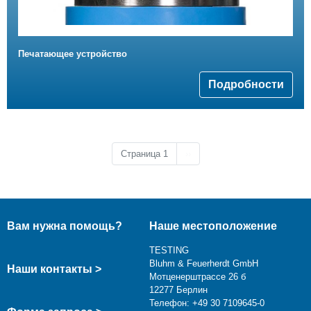
Печатающее устройство
Подробности
Следующая страница
Страница 1
››
Вам нужна помощь?
Наше местоположение
TESTING
Bluhm & Feuerherdt GmbH
Наши контакты >
Мотценерштрассе 26 б
12277 Берлин
Телефон: +49 30 7109645-0