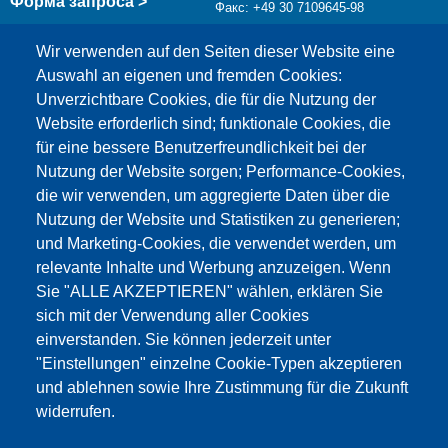
Форма запроса >
Факс: +49 30 7109645-98
info@testing.de
Wir verwenden auf den Seiten dieser Website eine
Auswahl an eigenen und fremden Cookies:
Unverzichtbare Cookies, die für die Nutzung der
Website erforderlich sind; funktionale Cookies, die
für eine bessere Benutzerfreundlichkeit bei der
Nutzung der Website sorgen; Performance-Cookies,
die wir verwenden, um aggregierte Daten über die
Этот материал заблокирован, потому что
Nutzung der Website und Statistiken zu generieren;
файлы cookie Google Maps не были приняты.
und Marketing-Cookies, die verwendet werden, um
relevante Inhalte und Werbung anzuzeigen. Wenn
НЕОБХОДИМО ПРИНЯТЬ ТОЛЬКО
Sie "ALLE AKZEPTIEREN" wählen, erklären Sie
ФАЙЛЫ COOKIE GOOGLE MAPS.
sich mit der Verwendung aller Cookies
einverstanden. Sie können jederzeit unter
Alle Cookies akzeptieren
"Einstellungen" einzelne Cookie-Typen akzeptieren
und ablehnen sowie Ihre Zustimmung für die Zukunft
widerrufen.