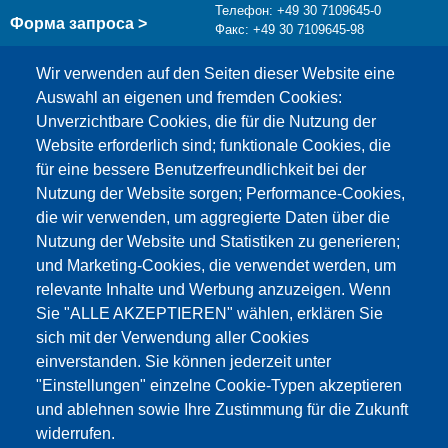
Телефон: +49 30 7109645-0
Форма запроса >
Факс: +49 30 7109645-98
info@testing.de
Wir verwenden auf den Seiten dieser Website eine
Auswahl an eigenen und fremden Cookies:
Unverzichtbare Cookies, die für die Nutzung der
Website erforderlich sind; funktionale Cookies, die
für eine bessere Benutzerfreundlichkeit bei der
Nutzung der Website sorgen; Performance-Cookies,
die wir verwenden, um aggregierte Daten über die
Этот материал заблокирован, потому что
Nutzung der Website und Statistiken zu generieren;
файлы cookie Google Maps не были приняты.
und Marketing-Cookies, die verwendet werden, um
relevante Inhalte und Werbung anzuzeigen. Wenn
НЕОБХОДИМО ПРИНЯТЬ ТОЛЬКО
Sie "ALLE AKZEPTIEREN" wählen, erklären Sie
ФАЙЛЫ COOKIE GOOGLE MAPS.
sich mit der Verwendung aller Cookies
einverstanden. Sie können jederzeit unter
Alle Cookies akzeptieren
"Einstellungen" einzelne Cookie-Typen akzeptieren
und ablehnen sowie Ihre Zustimmung für die Zukunft
widerrufen.