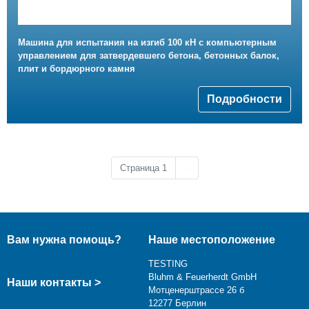
Машина для испытания на изгиб 100 кН с компьютерным
управлением для затвердевшего бетона, бетонных балок,
плит и бордюрного камня
Подробности
Следующая страница
Страница 1
››
Вам нужна помощь?
Наше местоположение
TESTING
Bluhm & Feuerherdt GmbH
Наши контакты >
Мотценерштрассе 26 б
12277 Берлин