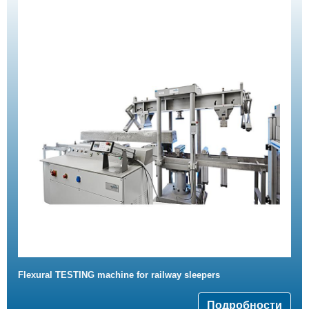
Flexural TESTING machine for railway sleepers
Подробности