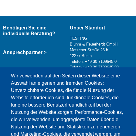
Benötigen Sie eine
Unser Standort
individuelle Beratung?
TESTING
Bluhm & Feuerherdt GmbH
Motzener Straße 26 b
Ansprechpartner >
12277 Berlin
Telefon: +49 30 7109645-0
Telefax: +49 30 7109645-98
Kontaktformular >
Wir verwenden auf den Seiten dieser Website eine
info@testing.de
Auswahl an eigenen und fremden Cookies:
Unverzichtbare Cookies, die für die Nutzung der
Website erforderlich sind; funktionale Cookies, die
für eine bessere Benutzerfreundlichkeit bei der
Nutzung der Website sorgen; Performance-Cookies,
die wir verwenden, um aggregierte Daten über die
Dieser Inhalt ist blockiert, da die Google Maps
Nutzung der Website und Statistiken zu generieren;
Cookies nicht akzeptiert wurden.
und Marketing-Cookies, die verwendet werden, um