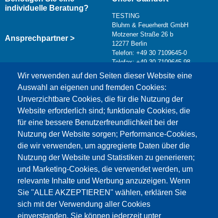
individuelle Beratung?
TESTING
Bluhm & Feuerherdt GmbH
Motzener Straße 26 b
Ansprechpartner >
12277 Berlin
Telefon: +49 30 7109645-0
Telefax: +49 30 7109645-98
Kontaktformular >
Wir verwenden auf den Seiten dieser Website eine
info@testing.de
Auswahl an eigenen und fremden Cookies:
Unverzichtbare Cookies, die für die Nutzung der
Website erforderlich sind; funktionale Cookies, die
für eine bessere Benutzerfreundlichkeit bei der
Nutzung der Website sorgen; Performance-Cookies,
die wir verwenden, um aggregierte Daten über die
Dieser Inhalt ist blockiert, da die Google Maps
Nutzung der Website und Statistiken zu generieren;
Cookies nicht akzeptiert wurden.
und Marketing-Cookies, die verwendet werden, um
relevante Inhalte und Werbung anzuzeigen. Wenn
NUR DIE GOOGLE MAPS COOKIES
Sie "ALLE AKZEPTIEREN" wählen, erklären Sie
AKZEPTIEREN.
sich mit der Verwendung aller Cookies
einverstanden. Sie können jederzeit unter
Alle Cookies akzeptieren