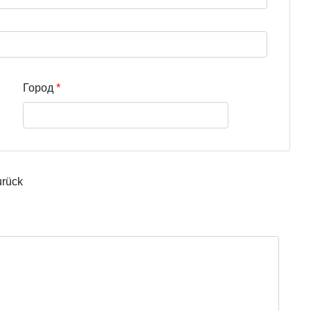
Город
urück