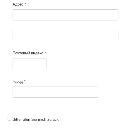
Адрес
Street address line 3
Почтовый индекс
Город
Bitte rufen Sie mich zurück