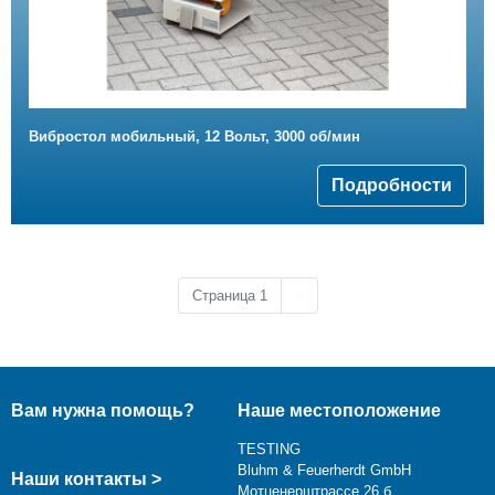
Вибростол мобильный, 12 Вольт, 3000 об/мин
Подробности
Следующая страница
Страница 1
››
Вам нужна помощь?
Наше местоположение
TESTING
Bluhm & Feuerherdt GmbH
Наши контакты >
Мотценерштрассе 26 б