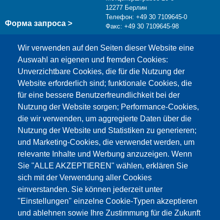
12277 Берлин
Телефон: +49 30 7109645-0
Форма запроса >
Факс: +49 30 7109645-98
info@testing.de
Wir verwenden auf den Seiten dieser Website eine
Auswahl an eigenen und fremden Cookies:
Unverzichtbare Cookies, die für die Nutzung der
Website erforderlich sind; funktionale Cookies, die
für eine bessere Benutzerfreundlichkeit bei der
Nutzung der Website sorgen; Performance-Cookies,
die wir verwenden, um aggregierte Daten über die
Этот материал заблокирован, потому что
Nutzung der Website und Statistiken zu generieren;
файлы cookie Google Maps не были приняты.
und Marketing-Cookies, die verwendet werden, um
relevante Inhalte und Werbung anzuzeigen. Wenn
НЕОБХОДИМО ПРИНЯТЬ ТОЛЬКО
Sie "ALLE AKZEPTIEREN" wählen, erklären Sie
ФАЙЛЫ COOKIE GOOGLE MAPS.
sich mit der Verwendung aller Cookies
einverstanden. Sie können jederzeit unter
Alle Cookies akzeptieren
"Einstellungen" einzelne Cookie-Typen akzeptieren
und ablehnen sowie Ihre Zustimmung für die Zukunft