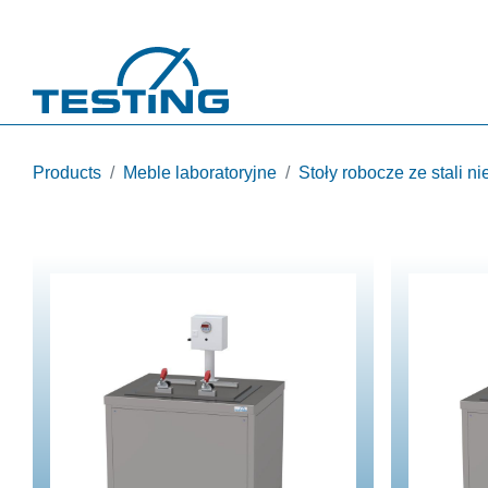
Przejdź do treści
Products
Meble laboratoryjne
Stoły robocze ze stali