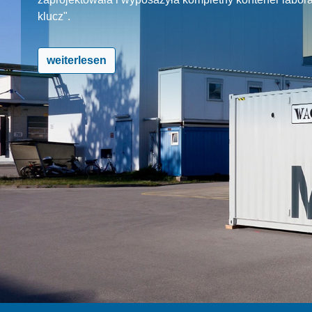
klucz".
weiterlesen