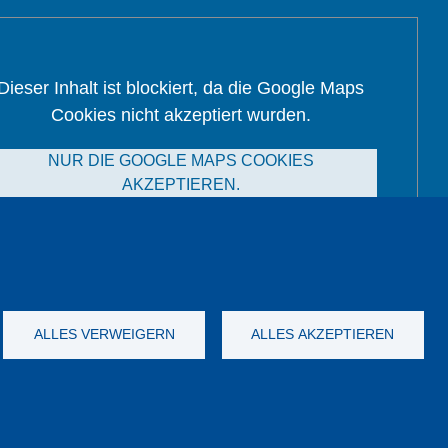
Dieser Inhalt ist blockiert, da die Google Maps
Cookies nicht akzeptiert wurden.
NUR DIE GOOGLE MAPS COOKIES
AKZEPTIEREN.
Alle Cookies akzeptieren
ALLES VERWEIGERN
ALLES AKZEPTIEREN
nych
Dane firmy
OWS
Katalog
YouTube
-
Twitter
-
LinkedIn