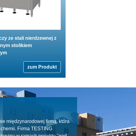
czy ze stali nierdzewnej z
ym stolikiem
nym
zum Produkt
ie międzynarodowej firmą, która
ie chemii. Firma TESTING
toryjny w ramach projektu "pod