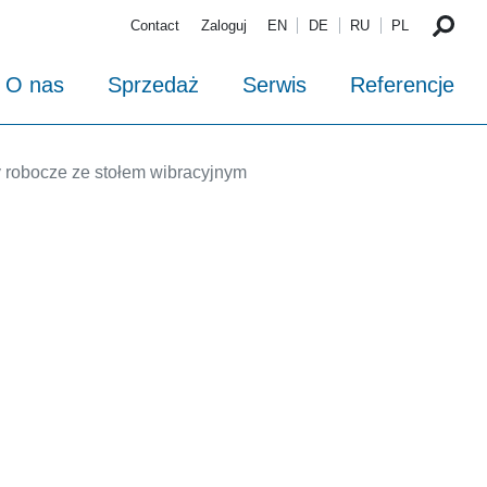
Contact
Zaloguj
EN
DE
RU
PL
O nas
Sprzedaż
Serwis
Referencje
y robocze ze stołem wibracyjnym