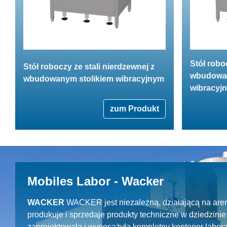
Stół robo
Stół roboczy ze stali nierdzewnej z
wbudowan
wbudowanym stolikiem wibracyjnym
wibracyj
zum Produkt
Mobiles Labor - Wacker
WACKER
WACKER jest niezależną, działającą na aren
produkuje i sprzedaje produkty techniczne w dziedzin
zaprojektowała i wyposażyła kompletny kontener labora