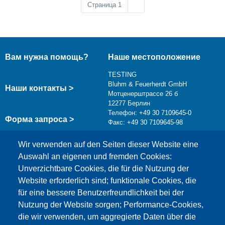
Следующая страница
Страница 1
››
Вам нужна помощь?
Наше местоположение
TESTING
Bluhm & Feuerherdt GmbH
Наши контакты >
Мотценерштрассе 26 б
12277 Берлин
Телефон: +49 30 7109645-0
Форма запроса >
Факс: +49 30 7109645-98
info@testing.de
Wir verwenden auf den Seiten dieser Website eine
Auswahl an eigenen und fremden Cookies:
Unverzichtbare Cookies, die für die Nutzung der
Website erforderlich sind; funktionale Cookies, die
für eine bessere Benutzerfreundlichkeit bei der
Nutzung der Website sorgen; Performance-Cookies,
die wir verwenden, um aggregierte Daten über die
Этот материал заблокирован, потому что