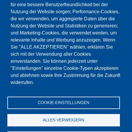
für eine bessere Benutzerfreundlichkeit bei der
Nutzung der Website sorgen; Performance-Cookies,
die wir verwenden, um aggregierte Daten über die
Этот материал заблокирован, потому что
Nutzung der Website und Statistiken zu generieren;
файлы cookie Google Maps не были приняты.
und Marketing-Cookies, die verwendet werden, um
relevante Inhalte und Werbung anzuzeigen. Wenn
НЕОБХОДИМО ПРИНЯТЬ ТОЛЬКО
Sie "ALLE AKZEPTIEREN" wählen, erklären Sie
ФАЙЛЫ COOKIE GOOGLE MAPS.
sich mit der Verwendung aller Cookies
einverstanden. Sie können jederzeit unter
Alle Cookies akzeptieren
"Einstellungen" einzelne Cookie-Typen akzeptieren
und ablehnen sowie Ihre Zustimmung für die Zukunft
widerrufen.
Продукция
Новости
О нас
Реализация
Сервис
COOKIE-EINSTELLUNGEN
Референции
Jobs
Контакт
Защита данных
Выходные данные
GTC
Katalog
ALLES VERWEIGERN