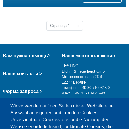
Следующая страница
Страница 1
››
Вам нужна помощь?
Наше местоположение
TESTING
Bluhm & Feuerherdt GmbH
Наши контакты >
Мотценерштрассе 26 б
12277 Берлин
Телефон: +49 30 7109645-0
Форма запроса >
Факс: +49 30 7109645-98
info@testing.de
Wir verwenden auf den Seiten dieser Website eine
Auswahl an eigenen und fremden Cookies:
Unverzichtbare Cookies, die für die Nutzung der
Website erforderlich sind; funktionale Cookies, die