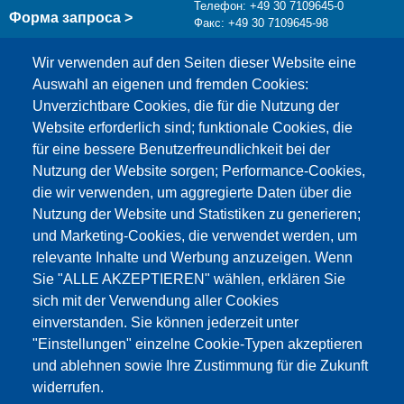
Телефон: +49 30 7109645-0
Форма запроса >
Факс: +49 30 7109645-98
info@testing.de
Wir verwenden auf den Seiten dieser Website eine
Auswahl an eigenen und fremden Cookies:
Unverzichtbare Cookies, die für die Nutzung der
Website erforderlich sind; funktionale Cookies, die
für eine bessere Benutzerfreundlichkeit bei der
Nutzung der Website sorgen; Performance-Cookies,
die wir verwenden, um aggregierte Daten über die
Этот материал заблокирован, потому что
Nutzung der Website und Statistiken zu generieren;
файлы cookie Google Maps не были приняты.
und Marketing-Cookies, die verwendet werden, um
relevante Inhalte und Werbung anzuzeigen. Wenn
НЕОБХОДИМО ПРИНЯТЬ ТОЛЬКО
Sie "ALLE AKZEPTIEREN" wählen, erklären Sie
ФАЙЛЫ COOKIE GOOGLE MAPS.
sich mit der Verwendung aller Cookies
einverstanden. Sie können jederzeit unter
Alle Cookies akzeptieren
"Einstellungen" einzelne Cookie-Typen akzeptieren
und ablehnen sowie Ihre Zustimmung für die Zukunft
widerrufen.