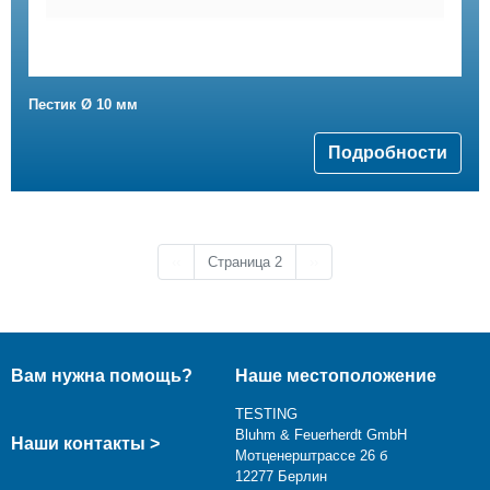
Пестик Ø 10 мм
Подробности
Предыдущая страница
Следующая страница
‹‹
Страница 2
››
Вам нужна помощь?
Наше местоположение
TESTING
Bluhm & Feuerherdt GmbH
Наши контакты >
Мотценерштрассе 26 б
12277 Берлин