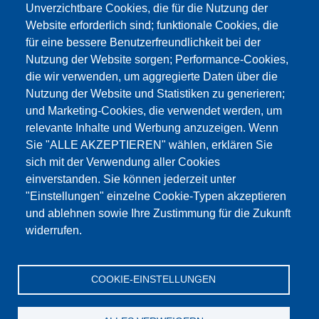
Unverzichtbare Cookies, die für die Nutzung der
Website erforderlich sind; funktionale Cookies, die
für eine bessere Benutzerfreundlichkeit bei der
Nutzung der Website sorgen; Performance-Cookies,
die wir verwenden, um aggregierte Daten über die
Этот материал заблокирован, потому что
Nutzung der Website und Statistiken zu generieren;
файлы cookie Google Maps не были приняты.
und Marketing-Cookies, die verwendet werden, um
relevante Inhalte und Werbung anzuzeigen. Wenn
НЕОБХОДИМО ПРИНЯТЬ ТОЛЬКО
Sie "ALLE AKZEPTIEREN" wählen, erklären Sie
ФАЙЛЫ COOKIE GOOGLE MAPS.
sich mit der Verwendung aller Cookies
einverstanden. Sie können jederzeit unter
Alle Cookies akzeptieren
"Einstellungen" einzelne Cookie-Typen akzeptieren
und ablehnen sowie Ihre Zustimmung für die Zukunft
widerrufen.
Продукция
Новости
О нас
Реализация
Сервис
COOKIE-EINSTELLUNGEN
Референции
Jobs
Контакт
Защита данных
Выходные данные
GTC
Katalog