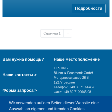
Подробности
Следующая страница
Страница 1
››
Вам нужна помощь?
Наше местоположение
TESTING
Bluhm & Feuerherdt GmbH
Наши контакты >
Мотценерштрассе 26 б
12277 Берлин
Телефон: +49 30 7109645-0
Форма запроса >
Факс: +49 30 7109645-98
info@testing.de
Wir verwenden auf den Seiten dieser Website eine
Auswahl an eigenen und fremden Cookies: