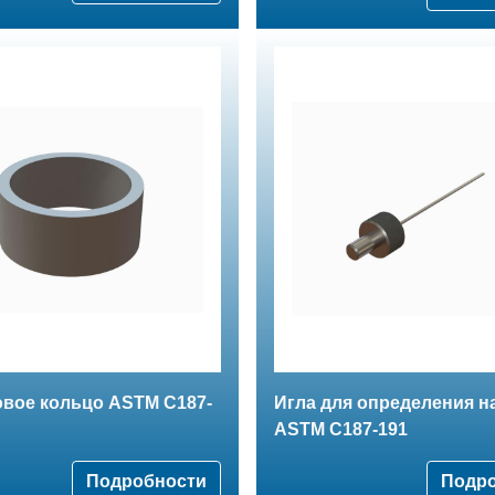
овое кольцо ASTM C187-
Игла для определения н
ASTM C187-191
Подробности
Подр