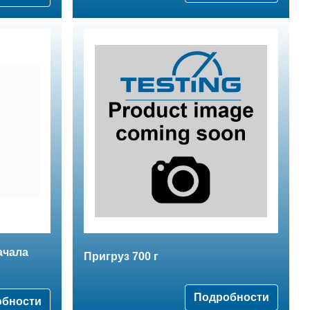
ачала
Пригруз 700 г
Подробности
обности