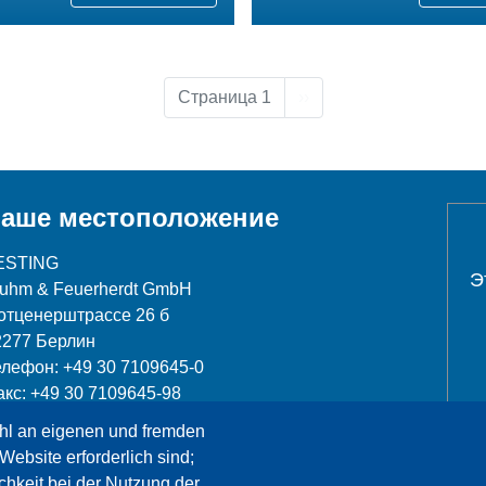
Следующая страница
Страница 1
››
аше местоположение
ESTING
Э
luhm & Feuerherdt GmbH
отценерштрассе 26 б
2277 Берлин
елефон: +49 30 7109645-0
акс: +49 30 7109645-98
hl an eigenen und fremden
nfo@testing.de
Website erforderlich sind;
chkeit bei der Nutzung der