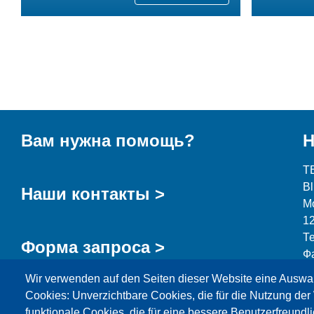
Вам нужна помощь?
Н
T
B
Наши контакты >
М
1
Т
Форма запроса >
Ф
Wir verwenden auf den Seiten dieser Website eine Auswa
i
Cookies: Unverzichtbare Cookies, die für die Nutzung der 
funktionale Cookies, die für eine bessere Benutzerfreundli