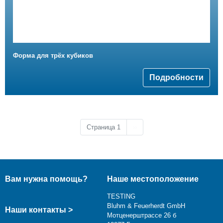
Форма для трёх кубиков
Подробности
Следующая страница
Страница 1
››
Вам нужна помощь?
Наше местоположение
TESTING
Bluhm & Feuerherdt GmbH
Наши контакты >
Мотценерштрассе 26 б