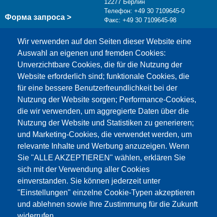
12277 Берлин
Телефон: +49 30 7109645-0
Форма запроса >
Факс: +49 30 7109645-98
info@testing.de
Wir verwenden auf den Seiten dieser Website eine
Auswahl an eigenen und fremden Cookies:
Unverzichtbare Cookies, die für die Nutzung der
Website erforderlich sind; funktionale Cookies, die
für eine bessere Benutzerfreundlichkeit bei der
Nutzung der Website sorgen; Performance-Cookies,
die wir verwenden, um aggregierte Daten über die
Этот материал заблокирован, потому что
Nutzung der Website und Statistiken zu generieren;
файлы cookie Google Maps не были приняты.
und Marketing-Cookies, die verwendet werden, um
relevante Inhalte und Werbung anzuzeigen. Wenn
НЕОБХОДИМО ПРИНЯТЬ ТОЛЬКО
Sie "ALLE AKZEPTIEREN" wählen, erklären Sie
ФАЙЛЫ COOKIE GOOGLE MAPS.
sich mit der Verwendung aller Cookies
einverstanden. Sie können jederzeit unter
Alle Cookies akzeptieren
"Einstellungen" einzelne Cookie-Typen akzeptieren
und ablehnen sowie Ihre Zustimmung für die Zukunft
widerrufen.